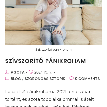
Szívszorító pánikroham
SZÍVSZORÍTÓ PÁNIKROHAM
Post
AGOTA
Post
2024.10.17.
author:
published:
Post
BLOG
SZORONGÁS SZTORIK
Post
0 COMMENTS
/
category:
comments:
Luca első pánikrohama 2021 júniusában
történt, és azóta több alkalommal is átélt
hasonló helyzeteket – pánikot, félelmet,