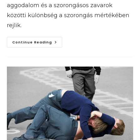
aggodalom és a szorongásos zavarok
közötti különbség a szorongás mértékében
rejlik.
Mikor
Continue Reading
Kell
Aggódni
Egy
Szorongó
Gyermek
Miatt