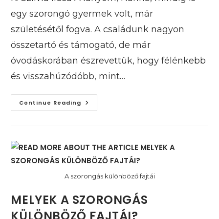
egy szorongó gyermek volt, már
születésétől fogva. A családunk nagyon
összetartó és támogató, de már
óvodáskorában észrevettük, hogy félénkebb
és visszahúzódóbb, mint…
A
Continue Reading
Mindentől
IS
Szorongás
A szorongás különböző fajtái
MELYEK A SZORONGÁS
KÜLÖNBÖZŐ FAJTÁI?