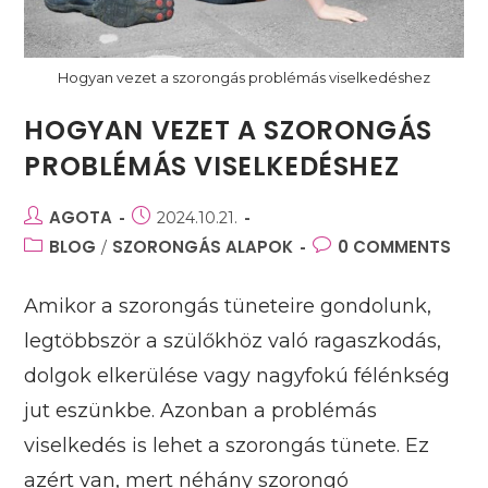
Hogyan vezet a szorongás problémás viselkedéshez
HOGYAN VEZET A SZORONGÁS
PROBLÉMÁS VISELKEDÉSHEZ
Post
AGOTA
Post
2024.10.21.
author:
published:
Post
BLOG
SZORONGÁS ALAPOK
Post
0 COMMENTS
/
category:
comments:
Amikor a szorongás tüneteire gondolunk,
legtöbbször a szülőkhöz való ragaszkodás,
dolgok elkerülése vagy nagyfokú félénkség
jut eszünkbe. Azonban a problémás
viselkedés is lehet a szorongás tünete. Ez
azért van, mert néhány szorongó