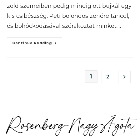
zöld szemeiben pedig mindig ott bujkál egy
kis csibészség. Peti bolondos zenére táncol,
és bohóckodásával szórakoztat minket.…
Néma
Continue Reading
Gyermekem
1
2
GO TO 