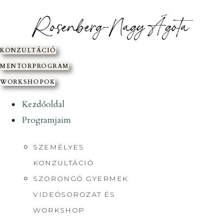
SKIP
TO
CONTENT
KONZULTÁCIÓ
MENTORPROGRAM
WORKSHOPOK
Kezdőoldal
Programjaim
SZEMÉLYES
KONZULTÁCIÓ
SZORONGÓ GYERMEK
VIDEÓSOROZAT ÉS
WORKSHOP