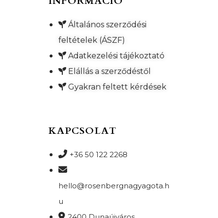
INFORMÁCIÓ
Általános szerződési
feltételek (ÁSZF)
Adatkezelési tájékoztató
Elállás a szerződéstől
Gyakran feltett kérdések
KAPCSOLAT
+36 50 122 2268
hello@rosenbergnagyagota.h
u
2400 Dunaújváros