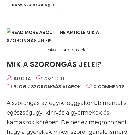
Melyek
Continue Reading
A
Szorongás
Különböző
Fajtái?
Mik a szorongás jelei
MIK A SZORONGÁS JELEI?
Post
AGOTA
Post
2024.10.11.
author:
published:
Post
BLOG
SZORONGÁS ALAPOK
Post
0 COMMENTS
/
category:
comments:
A szorongás az egyik leggyakoribb mentális
egészségügyi kihívás a gyermekek és
kamaszok körében. De nehéz megmondani,
hogy a gyerekek mikor szoronganak. Ismerd