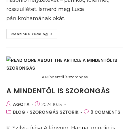
rosszullétet. Ismerd meg Luca
pánikrohamának okát.
Szívszorító
Continue Reading
Pánikroham
A Mindentől is szorongás
A MINDENTŐL IS SZORONGÁS
Post
AGOTA
Post
2024.10.15.
author:
published:
Post
BLOG
SZORONGÁS SZTORIK
Post
0 COMMENTS
/
category:
comments:
K. Szilvia írása A lányom, Hanna, mindig is