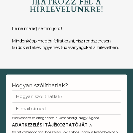
IRATKOZZ FEL A
HÍRLEVELÜNKRE!
Le ne maradj semmi jóról!
Mindenképp megéri feliratkozni, hisz rendszeresen
küldök értékes ingyenes tudásanyagokat a hírlevélben.
Hogyan szólíthatlak?
Elolvastam és elfogadom a Rosenberg-Nagy Ágota
ADATKEZELÉSI TÁJÉKOZTATÓJÁT
. A
feliratkozásommal hozzájárulok ahhoz, hogy a későbbiekben