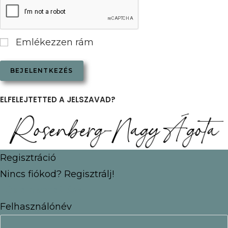
Emlékezzen rám
ELFELEJTETTED A JELSZAVAD?
Regisztráció
Nincs fiókod? Regisztrálj!
FIÓK REGISZTRÁLÁSA
Felhasználónév