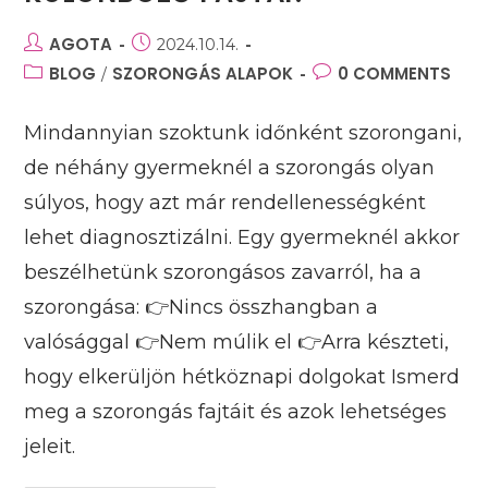
Post
AGOTA
Post
2024.10.14.
author:
published:
Post
BLOG
SZORONGÁS ALAPOK
Post
0 COMMENTS
/
category:
comments:
Mindannyian szoktunk időnként szorongani,
de néhány gyermeknél a szorongás olyan
súlyos, hogy azt már rendellenességként
lehet diagnosztizálni. Egy gyermeknél akkor
beszélhetünk szorongásos zavarról, ha a
szorongása: 👉Nincs összhangban a
valósággal 👉Nem múlik el 👉Arra készteti,
hogy elkerüljön hétköznapi dolgokat Ismerd
meg a szorongás fajtáit és azok lehetséges
jeleit.