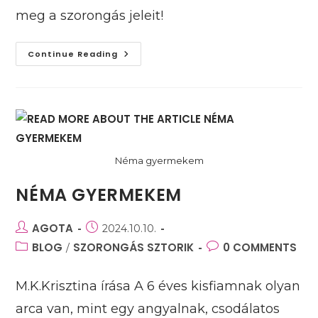
meg a szorongás jeleit!
Mik
Continue Reading
A
Szorongás
Jelei?
Néma gyermekem
NÉMA GYERMEKEM
Post
AGOTA
Post
2024.10.10.
author:
published:
Post
BLOG
SZORONGÁS SZTORIK
Post
0 COMMENTS
/
category:
comments:
M.K.Krisztina írása A 6 éves kisfiamnak olyan
arca van, mint egy angyalnak, csodálatos