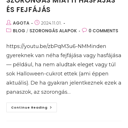
SZORONGÁS MIATTI HASFÁJÁS
ÉS FEJFÁJÁS
Post
AGOTA
Post
2024.11.01.
author:
published:
Post
BLOG
SZORONGÁS ALAPOK
Post
0 COMMENTS
/
category:
comments:
https://youtu.be/zbPqM3u6-NMMinden
gyereknek van néha fejfájása vagy hasfájása
— például, ha nem aludtak eleget vagy túl
sok Halloween-cukrot ettek (ami éppen
aktuális). De ha gyakran jelentkeznek ezek a
panaszok, az szorongás…
Szorongás
Continue Reading
Miatti
Hasfájás
És
Fejfájás