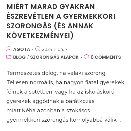
MIÉRT MARAD GYAKRAN
ÉSZREVÉTLEN A GYERMEKKORI
SZORONGÁS (ÉS ANNAK
KÖVETKEZMÉNYEI)
Post
AGOTA
Post
2024.11.04.
author:
published:
Post
BLOG
SZORONGÁS ALAPOK
Post
0 COMMENTS
/
category:
comments:
Természetes dolog, ha valaki szorong.
Teljesen normális, ha nagyon fiatal gyerekek
félnek a sötétben, vagy ha az iskoláskorú
gyerekek aggódnak a barátkozás
miatt.Néha azonban a szokásos
gyermekkori szorongás komolyabbá válik.…