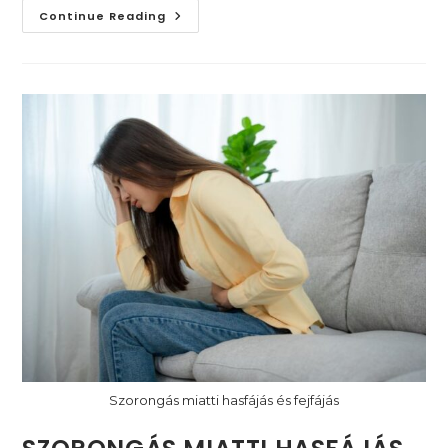
Miért
Continue Reading
Marad
Gyakran
Észrevétlen
A
Gyermekkori
Szorongás
(és
Annak
Következményei)
Szorongás miatti hasfájás és fejfájás