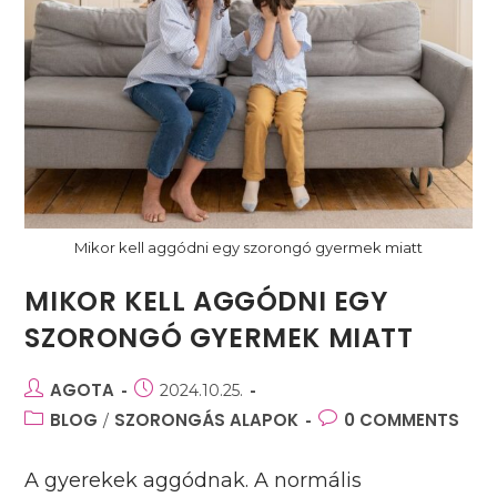
Mikor kell aggódni egy szorongó gyermek miatt
MIKOR KELL AGGÓDNI EGY
SZORONGÓ GYERMEK MIATT
Post
AGOTA
Post
2024.10.25.
author:
published:
Post
BLOG
SZORONGÁS ALAPOK
Post
0 COMMENTS
/
category:
comments:
A gyerekek aggódnak. A normális