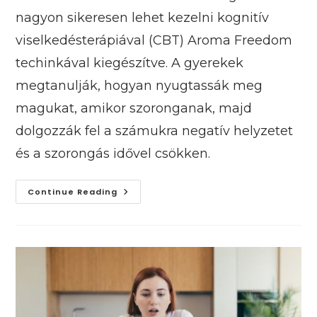
nagyon sikeresen lehet kezelni kognitív
viselkedésterápiával (CBT) Aroma Freedom
techinkával kiegészítve. A gyerekek
megtanulják, hogyan nyugtassák meg
magukat, amikor szoronganak, majd
dolgozzák fel a számukra negatív helyzetet
és a szorongás idővel csökken.
Hogyan
Continue Reading
Vezet
A
Szorongás
Problémás
Viselkedéshez