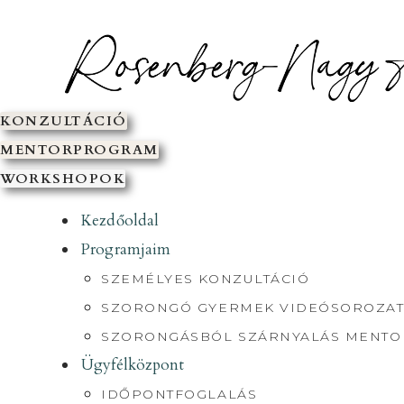
SKIP
TO
CONTENT
KONZULTÁCIÓ
MENTORPROGRAM
WORKSHOPOK
Kezdőoldal
Programjaim
SZEMÉLYES KONZULTÁCIÓ
SZORONGÓ GYERMEK VIDEÓSOROZAT
SZORONGÁSBÓL SZÁRNYALÁS MENT
Ügyfélközpont
IDŐPONTFOGLALÁS