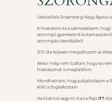
SZORONGÁ
Üdvözöllek, Rosenberg-Nagy Ágota v
A hivatásom és a szenvedélyem, hogy
szorongó gyerekekről és kamaszokról 
szorongás csapdájából.
2011 óta teljesen megváltozott az éle
Akkor még nem tudtam, hogy ez nem c
hivatásomat is megtalálom.
Mondhatnám, hogy pályafutásom a Rajz
előtt is foglalkoztam.
ITT
Ha kíváncsi vagy mi is az a Rajz,
olv