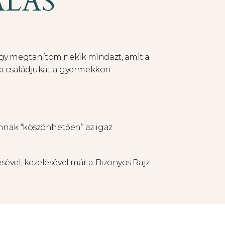
LÁS
ogy megtanítom nekik mindazt, amit a
ki családjukat a gyermekkori
hnak “köszönhetően” az igaz
ével, kezelésével már a Bizonyos Rajz