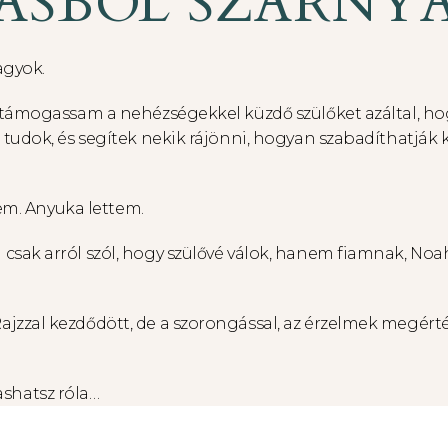
SBÓL SZÁRNYA
agyok.
 támogassam a nehézségekkel küzdő szülőket azáltal, h
tudok, és segítek nekik rájönni, hogyan szabadíthatják 
tem. Anyuka lettem.
sak arról szól, hogy szülővé válok, hanem fiamnak, Noa
zal kezdődött, de a szorongással, az érzelmek megértés
ashatsz róla…