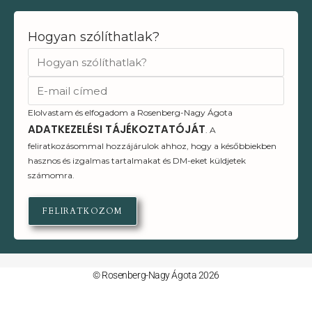
Hogyan szólíthatlak?
Elolvastam és elfogadom a Rosenberg-Nagy Ágota
ADATKEZELÉSI TÁJÉKOZTATÓJÁT
. A
feliratkozásommal hozzájárulok ahhoz, hogy a későbbiekben
hasznos és izgalmas tartalmakat és DM-eket küldjetek
számomra.
FELIRATKOZOM
© Rosenberg-Nagy Ágota 2026