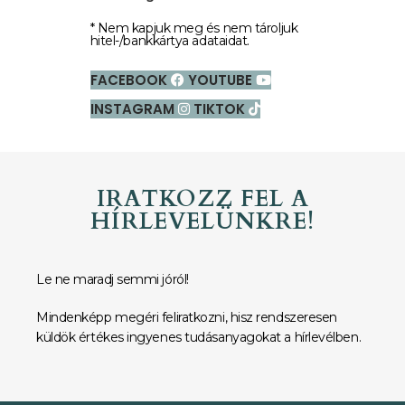
* Nem kapjuk meg és nem tároljuk
hitel-/bankkártya adataidat.
FACEBOOK
YOUTUBE
INSTAGRAM
TIKTOK
IRATKOZZ FEL A
HÍRLEVELÜNKRE!
Le ne maradj semmi jóról!
Mindenképp megéri feliratkozni, hisz rendszeresen
küldök értékes ingyenes tudásanyagokat a hírlevélben.