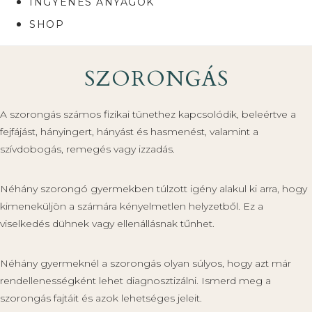
INGYENES ANYAGOK
SHOP
SZORONGÁS
A szorongás számos fizikai tünethez kapcsolódik, beleértve a
fejfájást, hányingert, hányást és hasmenést, valamint a
szívdobogás, remegés vagy izzadás.
Néhány szorongó gyermekben túlzott igény alakul ki arra, hogy
kimeneküljön a számára kényelmetlen helyzetből. Ez a
viselkedés dühnek vagy ellenállásnak tűnhet.
Néhány gyermeknél a szorongás olyan súlyos, hogy azt már
rendellenességként lehet diagnosztizálni. Ismerd meg a
szorongás fajtáit és azok lehetséges jeleit.