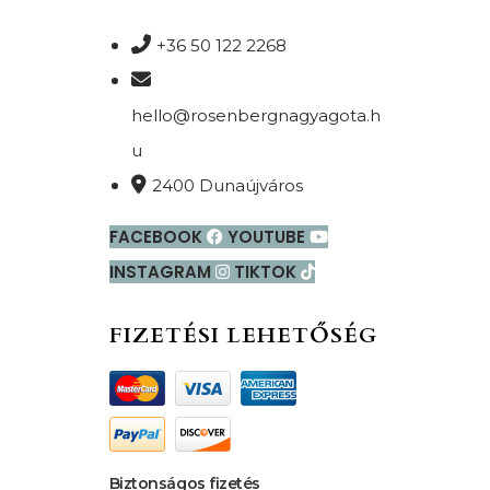
+36 50 122 2268
hello@rosenbergnagyagota.h
u
2400 Dunaújváros
FACEBOOK
YOUTUBE
INSTAGRAM
TIKTOK
FIZETÉSI LEHETŐSÉG
Biztonságos fizetés