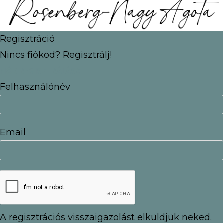
Regisztráció
Nincs fiókod? Regisztrálj!
FIÓK REGISZTRÁLÁSA
Felhasználónév
Email
A regisztrációs visszaigazolást elküldjük neked.