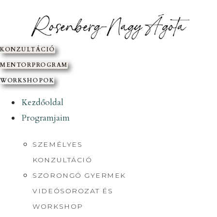
SKIP
TO
CONTENT
KONZULTÁCIÓ
MENTORPROGRAM
WORKSHOPOK
Kezdőoldal
Programjaim
SZEMÉLYES
KONZULTÁCIÓ
SZORONGÓ GYERMEK
VIDEÓSOROZAT ÉS
WORKSHOP