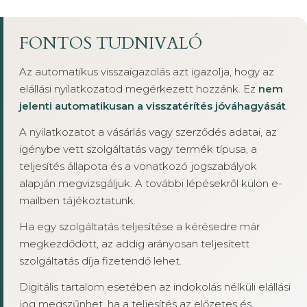
FONTOS TUDNIVALÓ
Az automatikus visszaigazolás azt igazolja, hogy az
elállási nyilatkozatod megérkezett hozzánk. Ez
nem
jelenti automatikusan a visszatérítés jóváhagyását
.
A nyilatkozatot a vásárlás vagy szerződés adatai, az
igénybe vett szolgáltatás vagy termék típusa, a
teljesítés állapota és a vonatkozó jogszabályok
alapján megvizsgáljuk. A további lépésekről külön e-
mailben tájékoztatunk.
Ha egy szolgáltatás teljesítése a kérésedre már
megkezdődött, az addig arányosan teljesített
szolgáltatás díja fizetendő lehet.
Digitális tartalom esetében az indokolás nélküli elállási
jog megszűnhet, ha a teljesítés az előzetes és