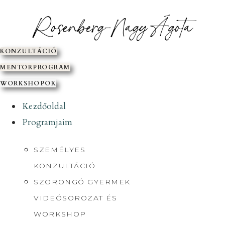
SKIP
TO
CONTENT
KONZULTÁCIÓ
MENTORPROGRAM
WORKSHOPOK
Kezdőoldal
Programjaim
SZEMÉLYES
KONZULTÁCIÓ
SZORONGÓ GYERMEK
VIDEÓSOROZAT ÉS
WORKSHOP