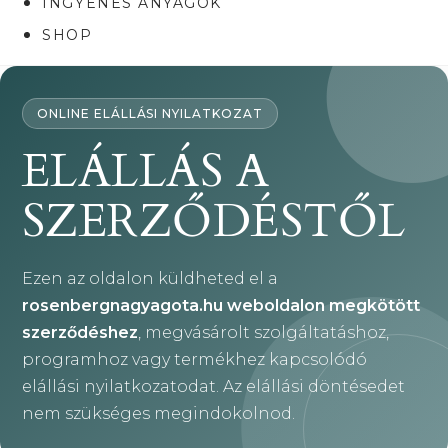
INGYENES ANYAGOK
SHOP
ONLINE ELÁLLÁSI NYILATKOZAT
ELÁLLÁS A
SZERZŐDÉSTŐL
Ezen az oldalon küldheted el a
rosenbergnagyagota.hu weboldalon megkötött
szerződéshez
, megvásárolt szolgáltatáshoz,
programhoz vagy termékhez kapcsolódó
elállási nyilatkozatodat. Az elállási döntésedet
nem szükséges megindokolnod.