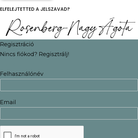
ELFELEJTETTED A JELSZAVAD?
Regisztráció
Nincs fiókod? Regisztrálj!
FIÓK REGISZTRÁLÁSA
Felhasználónév
Email