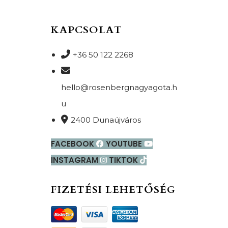
KAPCSOLAT
+36 50 122 2268
hello@rosenbergnagyagota.h
u
2400 Dunaújváros
FACEBOOK
YOUTUBE
INSTAGRAM
TIKTOK
FIZETÉSI LEHETŐSÉG