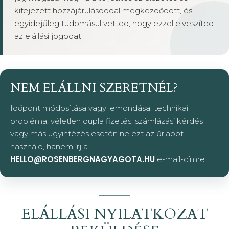
kifejezett hozzájárulásoddal megkezdődött, és
egyidejűleg tudomásul vetted, hogy ezzel elveszíted
az elállási jogodat.
NEM ELÁLLNI SZERETNÉL?
Időpont módosítása vagy lemondása, technikai
probléma, véletlen dupla fizetés, számlázási kérdés
vagy más ügyintézés esetén ne ezt az űrlapot
használd, hanem írj a
HELLO@ROSENBERGNAGYAGOTA.HU
e-mail-címre.
ELÁLLÁSI NYILATKOZAT