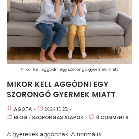
Mikor kell aggódni egy szorongó gyermek miatt
MIKOR KELL AGGÓDNI EGY
SZORONGÓ GYERMEK MIATT
Post
AGOTA
Post
2024.10.25.
author:
published:
Post
BLOG
SZORONGÁS ALAPOK
Post
0 COMMENTS
/
category:
comments:
A gyerekek aggódnak. A normális