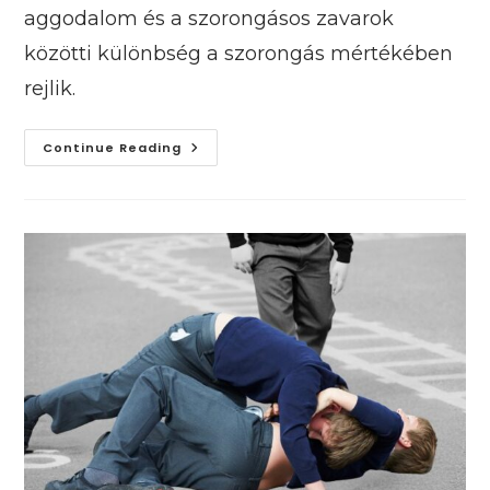
aggodalom és a szorongásos zavarok
közötti különbség a szorongás mértékében
rejlik.
Mikor
Continue Reading
Kell
Aggódni
Egy
Szorongó
Gyermek
Miatt