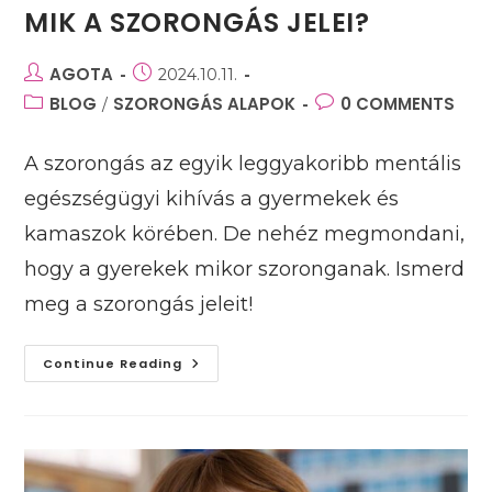
MIK A SZORONGÁS JELEI?
Post
AGOTA
Post
2024.10.11.
author:
published:
Post
BLOG
SZORONGÁS ALAPOK
Post
0 COMMENTS
/
category:
comments:
A szorongás az egyik leggyakoribb mentális
egészségügyi kihívás a gyermekek és
kamaszok körében. De nehéz megmondani,
hogy a gyerekek mikor szoronganak. Ismerd
meg a szorongás jeleit!
Mik
Continue Reading
A
Szorongás
Jelei?