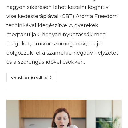
nagyon sikeresen lehet kezelni kognitív
viselkedésterápiával (CBT) Aroma Freedom
techinkával kiegészítve. A gyerekek
megtanulják, hogyan nyugtassák meg
magukat, amikor szoronganak, majd
dolgozzák fel a számukra negatív helyzetet
és a szorongás idővel csökken.
Hogyan
Continue Reading
Vezet
A
Szorongás
Problémás
Viselkedéshez