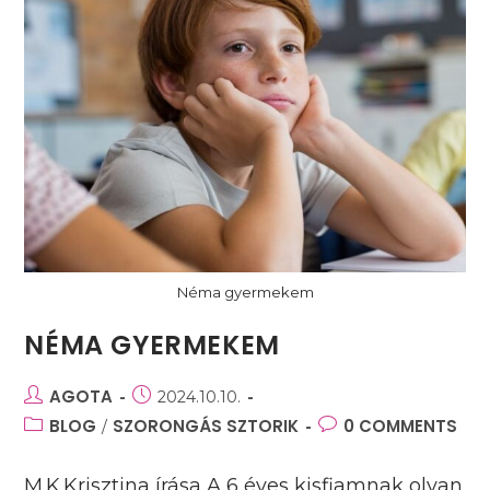
Néma gyermekem
NÉMA GYERMEKEM
Post
AGOTA
Post
2024.10.10.
author:
published:
Post
BLOG
SZORONGÁS SZTORIK
Post
0 COMMENTS
/
category:
comments:
M.K.Krisztina írása A 6 éves kisfiamnak olyan