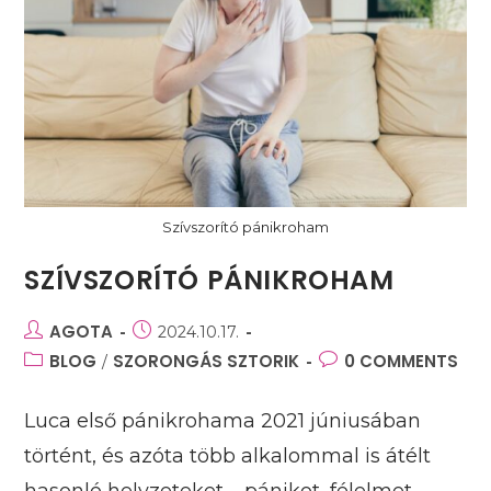
Szívszorító pánikroham
SZÍVSZORÍTÓ PÁNIKROHAM
Post
AGOTA
Post
2024.10.17.
author:
published:
Post
BLOG
SZORONGÁS SZTORIK
Post
0 COMMENTS
/
category:
comments:
Luca első pánikrohama 2021 júniusában
történt, és azóta több alkalommal is átélt
hasonló helyzeteket – pánikot, félelmet,