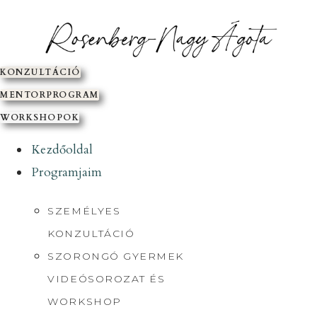
SKIP
TO
CONTENT
KONZULTÁCIÓ
MENTORPROGRAM
WORKSHOPOK
Kezdőoldal
Programjaim
SZEMÉLYES
KONZULTÁCIÓ
SZORONGÓ GYERMEK
VIDEÓSOROZAT ÉS
WORKSHOP