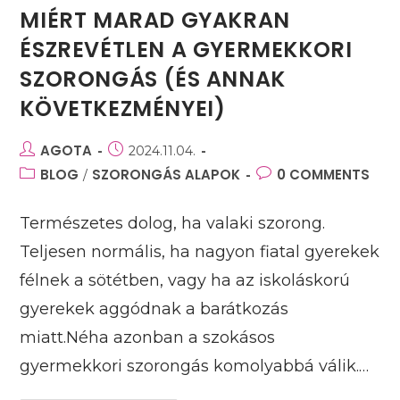
MIÉRT MARAD GYAKRAN
ÉSZREVÉTLEN A GYERMEKKORI
SZORONGÁS (ÉS ANNAK
KÖVETKEZMÉNYEI)
Post
AGOTA
Post
2024.11.04.
author:
published:
Post
BLOG
SZORONGÁS ALAPOK
Post
0 COMMENTS
/
category:
comments:
Természetes dolog, ha valaki szorong.
Teljesen normális, ha nagyon fiatal gyerekek
félnek a sötétben, vagy ha az iskoláskorú
gyerekek aggódnak a barátkozás
miatt.Néha azonban a szokásos
gyermekkori szorongás komolyabbá válik.…