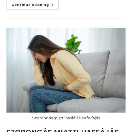
Miért
Continue Reading
Marad
Gyakran
Észrevétlen
A
Gyermekkori
Szorongás
(és
Annak
Következményei)
Szorongás miatti hasfájás és fejfájás