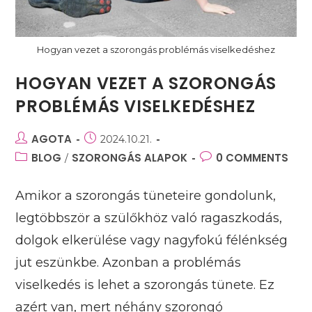
Hogyan vezet a szorongás problémás viselkedéshez
HOGYAN VEZET A SZORONGÁS
PROBLÉMÁS VISELKEDÉSHEZ
Post
AGOTA
Post
2024.10.21.
author:
published:
Post
BLOG
SZORONGÁS ALAPOK
Post
0 COMMENTS
/
category:
comments:
Amikor a szorongás tüneteire gondolunk,
legtöbbször a szülőkhöz való ragaszkodás,
dolgok elkerülése vagy nagyfokú félénkség
jut eszünkbe. Azonban a problémás
viselkedés is lehet a szorongás tünete. Ez
azért van, mert néhány szorongó