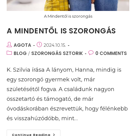
A Mindentől is szorongás
A MINDENTŐL IS SZORONGÁS
Post
AGOTA
Post
2024.10.15.
author:
published:
Post
BLOG
SZORONGÁS SZTORIK
Post
0 COMMENTS
/
category:
comments:
K. Szilvia írása A lányom, Hanna, mindig is
egy szorongó gyermek volt, már
születésétől fogva. A családunk nagyon
összetartó és támogató, de már
óvodáskorában észrevettük, hogy félénkebb
és visszahúzódóbb, mint…
A
Continue Reading