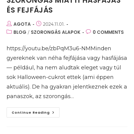
SZORONGÁS MIATTI HASFÁJÁS
ÉS FEJFÁJÁS
Post
AGOTA
Post
2024.11.01.
author:
published:
Post
BLOG
SZORONGÁS ALAPOK
Post
0 COMMENTS
/
category:
comments:
https://youtu.be/zbPqM3u6-NMMinden
gyereknek van néha fejfájása vagy hasfájása
— például, ha nem aludtak eleget vagy túl
sok Halloween-cukrot ettek (ami éppen
aktuális). De ha gyakran jelentkeznek ezek a
panaszok, az szorongás…
Szorongás
Continue Reading
Miatti
Hasfájás
És
Fejfájás