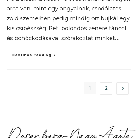
arca van, mint egy angyalnak, csodálatos
zöld szemeiben pedig mindig ott bujkál egy
kis csibészség. Peti bolondos zenére táncol,
és bohóckodásával szórakoztat minket.…
Néma
Continue Reading
Gyermekem
1
2
GO TO 