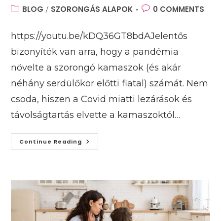
author:
published:
Post
BLOG
SZORONGÁS ALAPOK
Post
0 COMMENTS
/
category:
comments:
https://youtu.be/kDQ36GT8bdAJelentős
bizonyíték van arra, hogy a pandémia
növelte a szorongó kamaszok (és akár
néhány serdülőkor előtti fiatal) számát. Nem
csoda, hiszen a Covid miatti lezárások és
távolságtartás elvette a kamaszoktól…
Hogyan
Continue Reading
Hat
A
Szorongás
A
Kamaszokra