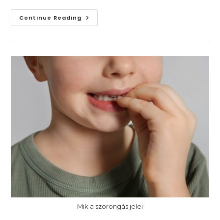
Melyek
Continue Reading
A
Szorongás
Különböző
Fajtái?
Mik a szorongás jelei