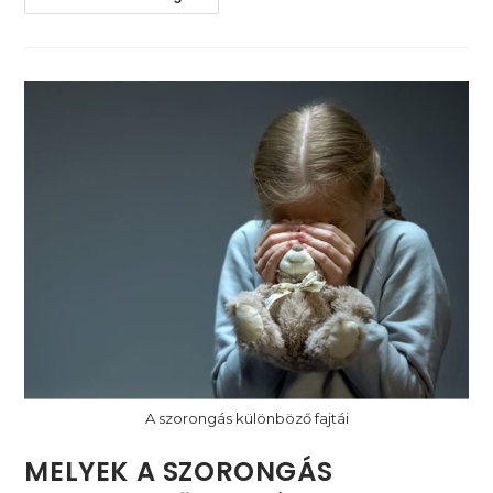
Mindentől
IS
Szorongás
A szorongás különböző fajtái
MELYEK A SZORONGÁS