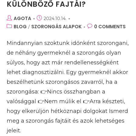
KÜLÖNBÖZŐ FAJTÁI?
Post
AGOTA
Post
2024.10.14.
author:
published:
Post
BLOG
SZORONGÁS ALAPOK
Post
0 COMMENTS
/
category:
comments:
Mindannyian szoktunk időnként szorongani,
de néhány gyermeknél a szorongás olyan
súlyos, hogy azt már rendellenességként
lehet diagnosztizálni. Egy gyermeknél akkor
beszélhetünk szorongásos zavarról, ha a
szorongása: 👉Nincs összhangban a
valósággal 👉Nem múlik el 👉Arra készteti,
hogy elkerüljön hétköznapi dolgokat Ismerd
meg a szorongás fajtáit és azok lehetséges
jeleit.