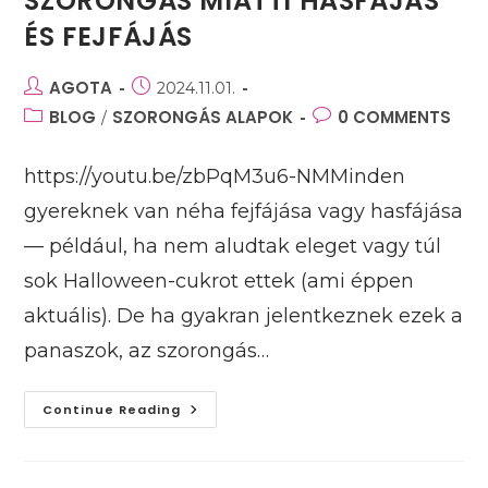
SZORONGÁS MIATTI HASFÁJÁS
ÉS FEJFÁJÁS
Post
AGOTA
Post
2024.11.01.
author:
published:
Post
BLOG
SZORONGÁS ALAPOK
Post
0 COMMENTS
/
category:
comments:
https://youtu.be/zbPqM3u6-NMMinden
gyereknek van néha fejfájása vagy hasfájása
— például, ha nem aludtak eleget vagy túl
sok Halloween-cukrot ettek (ami éppen
aktuális). De ha gyakran jelentkeznek ezek a
panaszok, az szorongás…
Szorongás
Continue Reading
Miatti
Hasfájás
És
Fejfájás