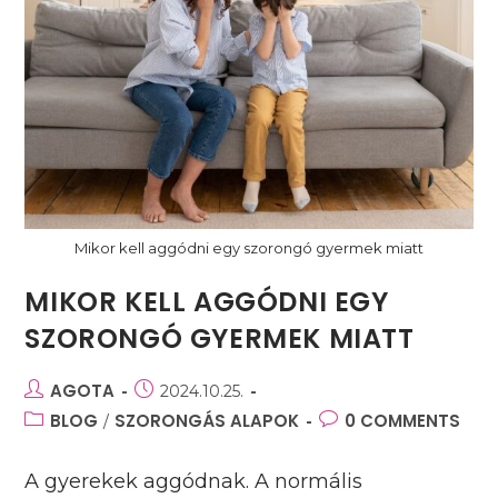
Mikor kell aggódni egy szorongó gyermek miatt
MIKOR KELL AGGÓDNI EGY
SZORONGÓ GYERMEK MIATT
Post
AGOTA
Post
2024.10.25.
author:
published:
Post
BLOG
SZORONGÁS ALAPOK
Post
0 COMMENTS
/
category:
comments:
A gyerekek aggódnak. A normális