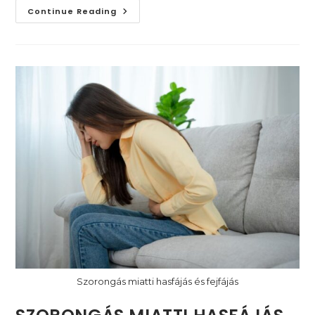
Miért
Continue Reading
Marad
Gyakran
Észrevétlen
A
Gyermekkori
Szorongás
(és
Annak
Következményei)
Szorongás miatti hasfájás és fejfájás