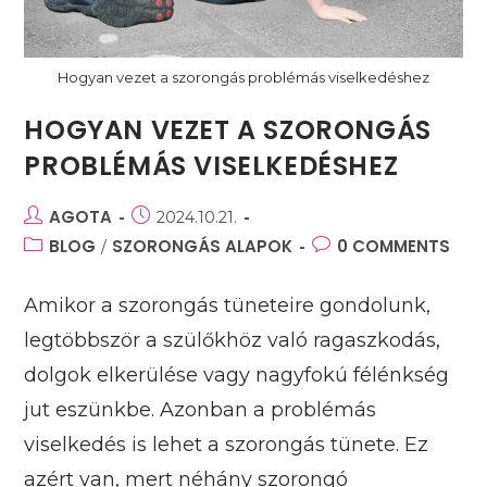
Hogyan vezet a szorongás problémás viselkedéshez
HOGYAN VEZET A SZORONGÁS
PROBLÉMÁS VISELKEDÉSHEZ
Post
AGOTA
Post
2024.10.21.
author:
published:
Post
BLOG
SZORONGÁS ALAPOK
Post
0 COMMENTS
/
category:
comments:
Amikor a szorongás tüneteire gondolunk,
legtöbbször a szülőkhöz való ragaszkodás,
dolgok elkerülése vagy nagyfokú félénkség
jut eszünkbe. Azonban a problémás
viselkedés is lehet a szorongás tünete. Ez
azért van, mert néhány szorongó