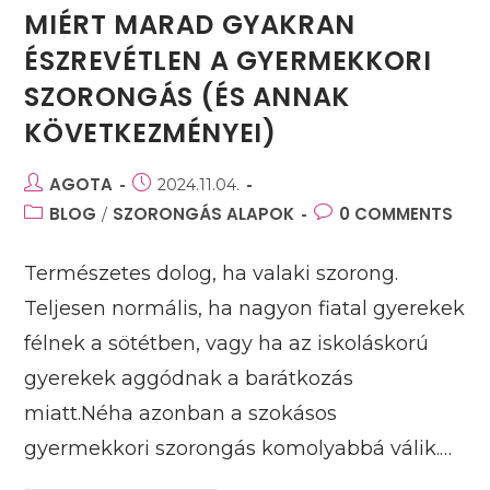
MIÉRT MARAD GYAKRAN
ÉSZREVÉTLEN A GYERMEKKORI
SZORONGÁS (ÉS ANNAK
KÖVETKEZMÉNYEI)
Post
AGOTA
Post
2024.11.04.
author:
published:
Post
BLOG
SZORONGÁS ALAPOK
Post
0 COMMENTS
/
category:
comments:
Természetes dolog, ha valaki szorong.
Teljesen normális, ha nagyon fiatal gyerekek
félnek a sötétben, vagy ha az iskoláskorú
gyerekek aggódnak a barátkozás
miatt.Néha azonban a szokásos
gyermekkori szorongás komolyabbá válik.…