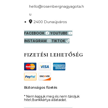
hello@rosenbergnagyagota.h
u
2400 Dunaújváros
FACEBOOK
YOUTUBE
INSTAGRAM
TIKTOK
FIZETÉSI LEHETŐSÉG
Biztonságos fizetés
* Nem kapjuk meg és nem tároljuk
hitel-/bankkártya adataidat.