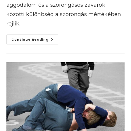
aggodalom és a szorongásos zavarok
közötti különbség a szorongás mértékében
rejlik.
Mikor
Continue Reading
Kell
Aggódni
Egy
Szorongó
Gyermek
Miatt