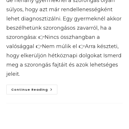
de néhány gyermeknél a szorongás olyan
súlyos, hogy azt már rendellenességként
lehet diagnosztizálni. Egy gyermeknél akkor
beszélhetünk szorongásos zavarról, ha a
szorongása: 👉Nincs összhangban a
valósággal 👉Nem múlik el 👉Arra készteti,
hogy elkerüljön hétköznapi dolgokat Ismerd
meg a szorongás fajtáit és azok lehetséges
jeleit.
Melyek
Continue Reading
A
Szorongás
Különböző
Fajtái?