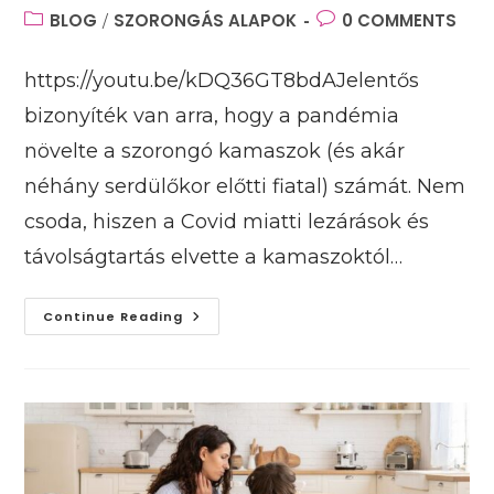
author:
published:
Post
BLOG
SZORONGÁS ALAPOK
Post
0 COMMENTS
/
category:
comments:
https://youtu.be/kDQ36GT8bdAJelentős
bizonyíték van arra, hogy a pandémia
növelte a szorongó kamaszok (és akár
néhány serdülőkor előtti fiatal) számát. Nem
csoda, hiszen a Covid miatti lezárások és
távolságtartás elvette a kamaszoktól…
Hogyan
Continue Reading
Hat
A
Szorongás
A
Kamaszokra