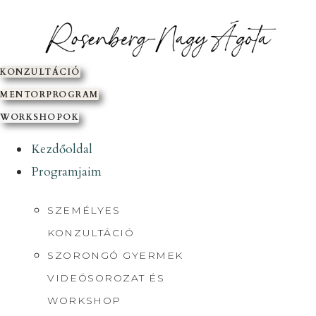
SKIP
TO
CONTENT
KONZULTÁCIÓ
MENTORPROGRAM
WORKSHOPOK
Kezdőoldal
Programjaim
SZEMÉLYES
KONZULTÁCIÓ
SZORONGÓ GYERMEK
VIDEÓSOROZAT ÉS
WORKSHOP