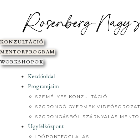
SKIP
TO
CONTENT
KONZULTÁCIÓ
MENTORPROGRAM
WORKSHOPOK
Kezdőoldal
Programjaim
SZEMÉLYES KONZULTÁCIÓ
SZORONGÓ GYERMEK VIDEÓSOROZAT
SZORONGÁSBÓL SZÁRNYALÁS MENT
Ügyfélközpont
IDŐPONTFOGLALÁS