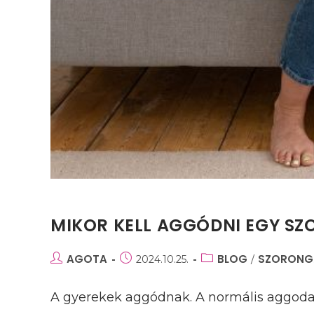
MIKOR KELL AGGÓDNI EGY S
Post
AGOTA
Post
Post
BLOG
SZORONG
2024.10.25.
/
author:
published:
category:
A gyerekek aggódnak. A normális aggodal