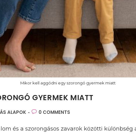
Mikor kell aggódni egy szorongó gyermek miatt
ZORONGÓ GYERMEK MIATT
ÁS ALAPOK
Post
0 COMMENTS
comments:
om és a szorongásos zavarok közötti különbség a