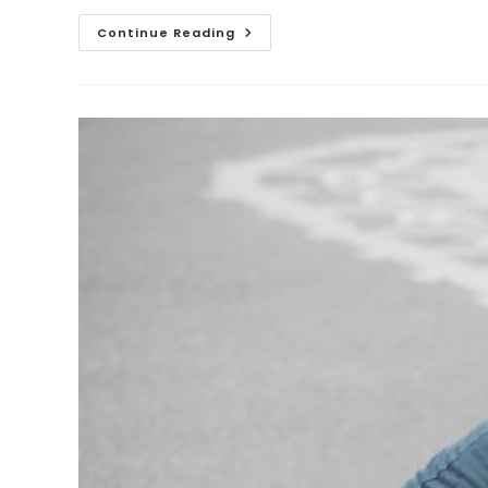
Mikor
Continue Reading
Kell
Aggódni
Egy
Szorongó
Gyermek
Miatt