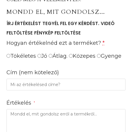
MONDD EL, MIT GONDOLSZ...
ÍRJ ÉRTÉKELÉST
TEGYÉL FEL EGY KÉRDÉST.
VIDEÓ
FELTÖLTÉSE
FÉNYKÉP FELTÖLTÉSE
Hogyan értékelnéd ezt a terméket?
*
Tökéletes
Jó
Átlag.
Közepes
Gyenge
Cím
(nem kötelező)
Értékelés
*