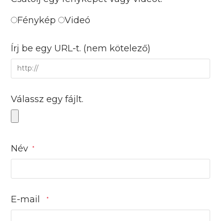
Fénykép
Videó
Írj be egy URL-t.
(nem kötelező)
Válassz egy fájlt.
Név
*
E-mail
*