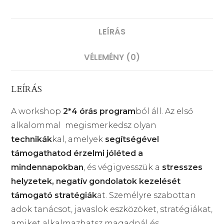
LEÍRÁS
VÉLEMÉNY (0)
LEÍRÁS
A workshop
2*4 órás program
ból áll. Az első
alkalommal megismerkedsz olyan
technikák
kal, amelyek
segítségével
támogathatod érzelmi jóléted a
mindennapokban
, és végigvesszük a
stresszes
helyzetek, negatív gondolatok kezelését
támogató stratégiák
at. Személyre szabottan
adok tanácsot, javaslok eszközöket, stratégiákat,
amiket alkalmazhatsz magadnál és