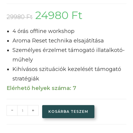
24980
Ft
Original
Current
price
price
29980
Ft
was:
is:
29980 Ft.
24980 Ft.
4 órás offline workshop
Aroma Reset technika elsajátítása
Személyes érzelmet támogató illatalkotó-
műhely
Kihívásos szituációk kezelését támogató
stratégiák
Elérhető helyek száma:
7
Stresszkezelés
-
+
KOSÁRBA TESZEM
Offline
Workshop
mennyiség