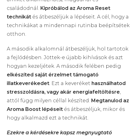
családodnál.
Kipróbálod az Aroma Reset
technikát
és átbeszéljük a lépéseit. A cél, hogy a
technikákat a mindennapi rutinba beépítsétek
otthon.
A második alkalomnál átbeszéljük, hol tartotok
a fejlődésben. Jöttek-e újabb kihívások és azt
hogyan kezeljétek. A második felében pedig
elkészíted saját érzelmet támogató
illatkeverékedet
. Ezt a keveréket
használhatod
stresszoldásra, vagy akár energiafeltöltésre
,
attól függ milyen céllal készíted.
Megtanulod az
Aroma Boost lépéseit
és átbeszéljük, mikor és
hogy alkalmazd ezt a technikát.
Ezekre a kérdésekre kapsz megnyugtató