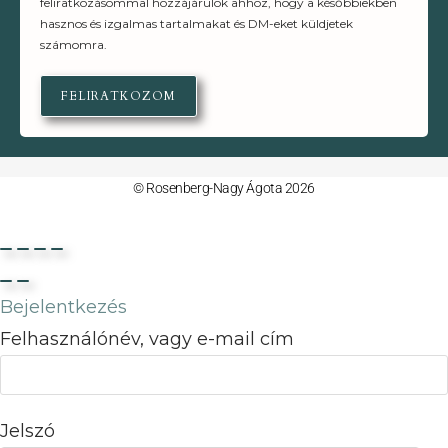
feliratkozásommal hozzájárulok ahhoz, hogy a későbbiekben
hasznos és izgalmas tartalmakat és DM-eket küldjetek
számomra.
FELIRATKOZOM
© Rosenberg-Nagy Ágota 2026
Bejelentkezés
Felhasználónév, vagy e-mail cím
Jelszó