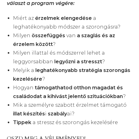
választ a program végére:
Miért az
érzelmek elengedése
a
leghatékonyabb módszer a szorongásra?
Milyen
összefüggés
van
a
szaglás és az
érzelem között
?
Milyen illattal és módszerrel lehet a
leggyorsabban
legyőzni a stresszt
?
Melyik a
leghatékonyabb stratégia szorongás
kezelésére
?
Hogyan
támogathatod otthon magadat és
családodat a kihívást jelentő szituációkban
?
Mik a személyre szabott érzelmet támogató
illat készítés
i
szabály
ai?
Tippek
a stressz és szorongás kezelésére
OSZD MEG A VÉLEMÉNYED!