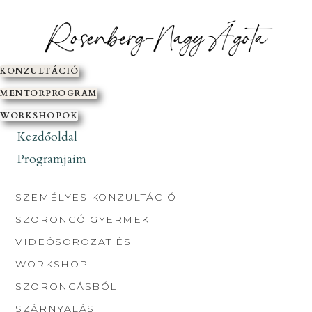
SKIP
TO
CONTENT
KONZULTÁCIÓ
MENTORPROGRAM
WORKSHOPOK
Kezdőoldal
Programjaim
SZEMÉLYES KONZULTÁCIÓ
SZORONGÓ GYERMEK
VIDEÓSOROZAT ÉS
WORKSHOP
SZORONGÁSBÓL
SZÁRNYALÁS