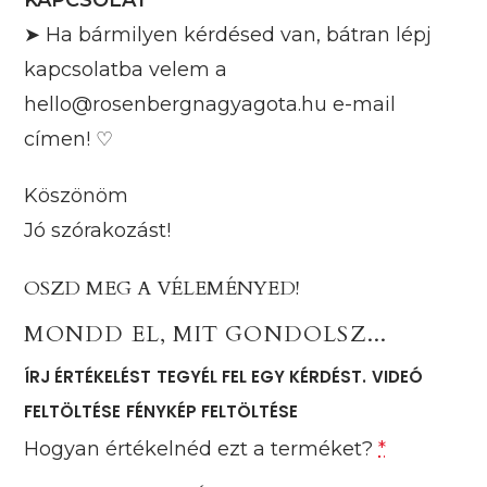
KAPCSOLAT
➤ Ha bármilyen kérdésed van, bátran lépj
kapcsolatba velem a
hello@rosenbergnagyagota.hu e-mail
címen! ♡
Köszönöm
Jó szórakozást!
OSZD MEG A VÉLEMÉNYED!
MONDD EL, MIT GONDOLSZ...
ÍRJ ÉRTÉKELÉST
TEGYÉL FEL EGY KÉRDÉST.
VIDEÓ
FELTÖLTÉSE
FÉNYKÉP FELTÖLTÉSE
Hogyan értékelnéd ezt a terméket?
*