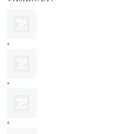
+
+
+