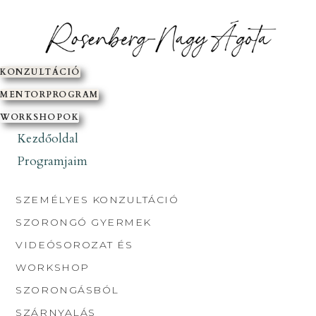
SKIP
TO
CONTENT
KONZULTÁCIÓ
MENTORPROGRAM
WORKSHOPOK
Kezdőoldal
Programjaim
SZEMÉLYES KONZULTÁCIÓ
SZORONGÓ GYERMEK
VIDEÓSOROZAT ÉS
WORKSHOP
SZORONGÁSBÓL
SZÁRNYALÁS