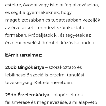
estékre, óvodai vagy iskolai foglalkozásokra,
és segít a gyermekeknek, hogy
magabiztosabban és tudatosabban kezeljék
az érzéseiket – mindezt szórakoztató
formában. Próbáljátok ki, és tegyétek az
érzelmi nevelést örömteli közös kalanddá!
🃏Amit tartalmaz:
20db Bingókártya
– szórakoztató és
lebilincselő szociális-érzelmi tanulási
tevékenység. Kétféle méretben.
25db Érzelemkártya
– alapérzelmek
felismerése és megnevezése, ami alapvető