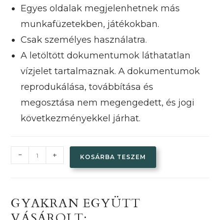
Egyes oldalak megjelenhetnek más
munkafüzetekben, játékokban.
Csak személyes használatra.
A letöltött dokumentumok láthatatlan
vízjelet tartalmaznak. A dokumentumok
reprodukálása, továbbítása és
megosztása nem megengedett, és jogi
következményekkel járhat.
Érzelmek
-
+
KOSÁRBA TESZEM
Bingó
társasjáték
mennyiség
GYAKRAN EGYÜTT
VÁSÁROLT: