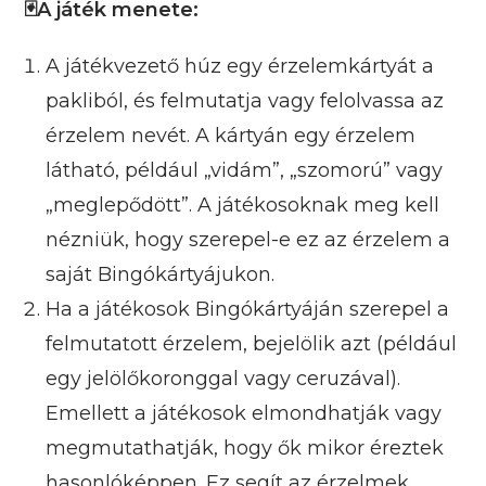
🃏A játék menete:
A játékvezető húz egy érzelemkártyát a
pakliból, és felmutatja vagy felolvassa az
érzelem nevét. A kártyán egy érzelem
látható, például „vidám”, „szomorú” vagy
„meglepődött”. A játékosoknak meg kell
nézniük, hogy szerepel-e ez az érzelem a
saját Bingókártyájukon.
Ha a játékosok Bingókártyáján szerepel a
felmutatott érzelem, bejelölik azt (például
egy jelölőkoronggal vagy ceruzával).
Emellett a játékosok elmondhatják vagy
megmutathatják, hogy ők mikor éreztek
hasonlóképpen. Ez segít az érzelmek