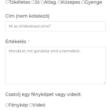
Tökéletes
Jó
Átlag.
Közepes
Gyenge
Cím
(nem kötelező)
Értékelés
*
Csatolj egy fényképet vagy videót.
Fénykép
Videó