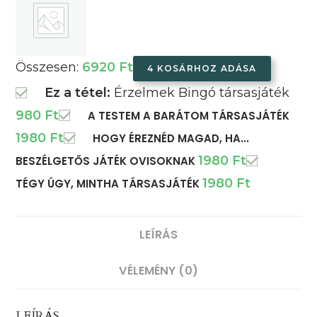
Összesen:
6920
Ft
4 KOSÁRHOZ ADÁSA
Ez a tétel:
Érzelmek Bingó társasjáték
980
Ft
A TESTEM A BARÁTOM TÁRSASJÁTÉK
1980
Ft
HOGY ÉREZNÉD MAGAD, HA...
1980
Ft
BESZÉLGETŐS JÁTÉK OVISOKNAK
1980
Ft
TÉGY ÚGY, MINTHA TÁRSASJÁTÉK
LEÍRÁS
VÉLEMÉNY (0)
LEÍRÁS