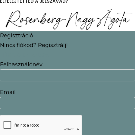
ELFELEJTETTED A JELSZAVAD?
Regisztráció
Nincs fiókod? Regisztrálj!
FIÓK REGISZTRÁLÁSA
Felhasználónév
Email