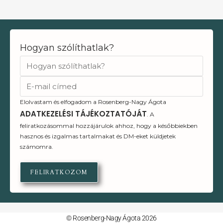
Hogyan szólíthatlak?
Elolvastam és elfogadom a Rosenberg-Nagy Ágota
ADATKEZELÉSI TÁJÉKOZTATÓJÁT
. A
feliratkozásommal hozzájárulok ahhoz, hogy a későbbiekben
hasznos és izgalmas tartalmakat és DM-eket küldjetek
számomra.
FELIRATKOZOM
© Rosenberg-Nagy Ágota 2026