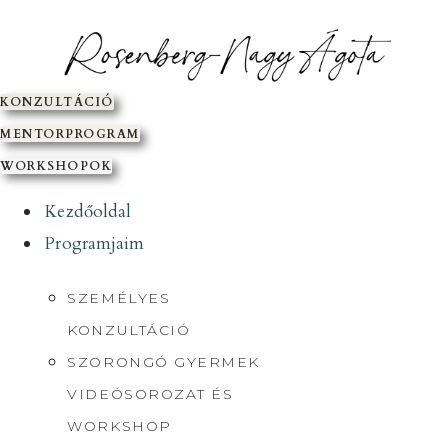
SKIP
TO
CONTENT
KONZULTÁCIÓ
MENTORPROGRAM
WORKSHOPOK
Kezdőoldal
Programjaim
SZEMÉLYES
KONZULTÁCIÓ
SZORONGÓ GYERMEK
VIDEÓSOROZAT ÉS
WORKSHOP