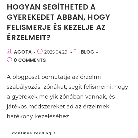
HOGYAN SEGÍTHETED A
GYEREKEDET ABBAN, HOGY
FELISMERJE ÉS KEZELJE AZ
ÉRZELMEIT?
Post
AGOTA
Post
Post
BLOG
2025.04.29.
author:
published:
category:
Post
0 COMMENTS
comments:
A blogposzt bemutatja az érzelmi
szabályozási zónákat, segít felismerni, hogy
a gyerekek melyik zónában vannak, és
játékos módszereket ad az érzelmek
hatékony kezeléséhez.
Hogyan
Continue Reading
Segítheted