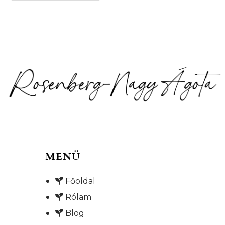
A
Gyerekedet
Abban,
Hogy
Felismerje
És
Kezelje
Az
Érzelmeit?
MENÜ
Főoldal
Rólam
Blog