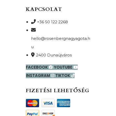
KAPCSOLAT
+36 50 122 2268
hello@rosenbergnagyagota.h
u
2400 Dunaújváros
FACEBOOK
YOUTUBE
INSTAGRAM
TIKTOK
FIZETÉSI LEHETŐSÉG